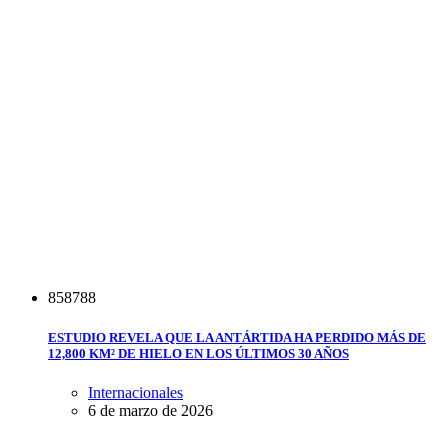
8
5
8
7
8
8
ESTUDIO REVELA QUE LA ANTÁRTIDA HA PERDIDO MÁS DE
12,800 KM² DE HIELO EN LOS ÚLTIMOS 30 AÑOS
Internacionales
6 de marzo de 2026