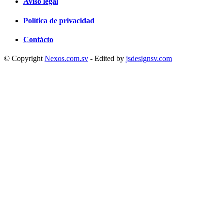
Aviso legal
Política de privacidad
Contácto
NUEVE PERSONAS MUEREN EN TIROTEO DENTRO DE UNA
ESCUELA EN TAILANDIA
© Copyright
Nexos.com.sv
- Edited by
jsdesignsv.com
Internacionales
7 de agosto de 2026
A LOS 97 AÑOS, BETTY BROMAGE VUELVE A ROMPER
RÉCORD GUINNESS SOBRE EL ALA DE UN AVIÓN
Internacionales
7 de agosto de 2026