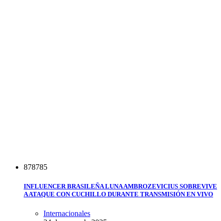
8
7
8
7
8
5
INFLUENCER BRASILEÑA LUNA AMBROZEVICIUS SOBREVIVE
A ATAQUE CON CUCHILLO DURANTE TRANSMISIÓN EN VIVO
Internacionales