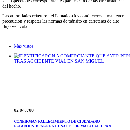
las inspecciones correspondientes para esclarecer las circunstancias
del hecho.
Las autoridades reiteraron el llamado a los conductores a mantener
precaución y respetar las normas de tránsito en carreteras de alto
flujo vehicular.
Más vistos
8
2
8
4
8
7
8
0
CONFIRMAN FALLECIMIENTO DE CIUDADANO
ESTADOUNIDENSE EN EL SALTO DE MALACATIUPÁN