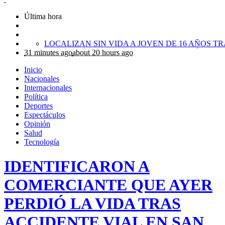
Última hora
31 minutes ago
about 20 hours ago
Inicio
Nacionales
Internacionales
Política
Deportes
Espectáculos
Opinión
Salud
Tecnología
IDENTIFICARON A
COMERCIANTE QUE AYER
PERDIÓ LA VIDA TRAS
ACCIDENTE VIAL EN SAN