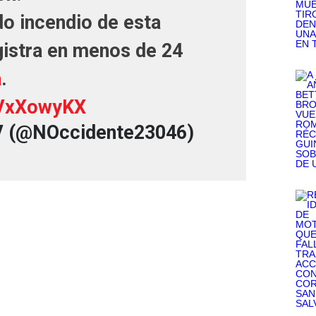
do incendio de esta
gistra en menos de 24
a
.
OVxXowyKX
V (@NOccidente23046)