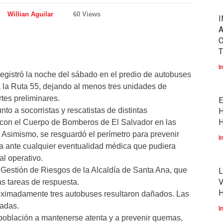
Willian Aguilar
60 Views
I
A
T
I
registró la noche del sábado en el predio de autobuses
 la Ruta 55, dejando al menos tres unidades de
rtes preliminares.
E
nto a socorristas y rescatistas de distintas
H
H
a con el Cuerpo de Bomberos de El Salvador en las
o. Asimismo, se resguardó el perímetro para prevenir
I
ia ante cualquier eventualidad médica que pudiera
al operativo.
e Gestión de Riesgos de la Alcaldía de Santa Ana, que
L
V
s tareas de respuesta.
oximadamente tres autobuses resultaron dañados. Las
nadas.
I
a población a mantenerse atenta y a prevenir quemas,