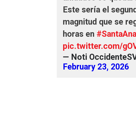
Este sería el segun
magnitud que se re
horas en
#SantaAn
pic.twitter.com/g
— Noti OccidenteS
February 23, 2026