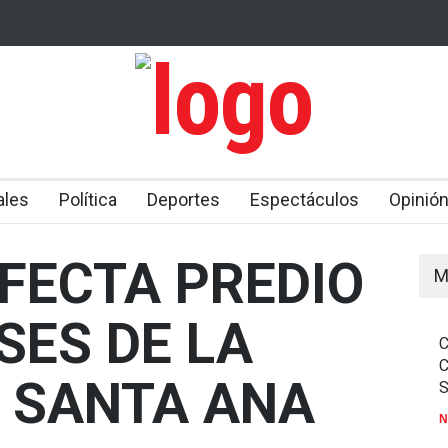
 DE PERSONA
NUEVE PERSONAS MUEREN EN TIROTEO DEN
CO
ESCUELA EN TAILANDIA
E A ROMPER
 AVIÓN
ales
Política
Deportes
Espectáculos
Opinió
AFECTA PREDIO
M
SES DE LA
N SANTA ANA
N