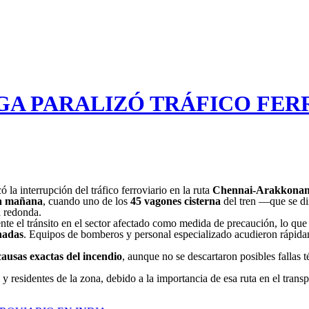
GA PARALIZÓ TRÁFICO FER
la interrupción del tráfico ferroviario en la ruta
Chennai-Arakkona
la mañana
, cuando uno de los
45 vagones cisterna
del tren —que se di
a redonda.
nte el tránsito en el sector afectado como medida de precaución, lo qu
nadas
. Equipos de bomberos y personal especializado acudieron rápidam
causas exactas del incendio
, aunque no se descartaron posibles fallas 
 y residentes de la zona, debido a la importancia de esa ruta en el tran