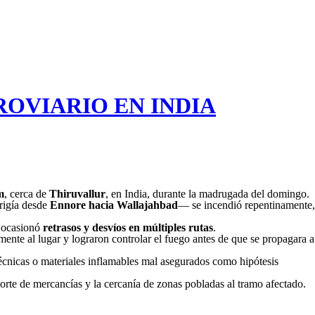
ROVIARIO EN INDIA
m
, cerca de
Thiruvallur
, en India, durante la madrugada del domingo.
rigía desde
Ennore hacia Wallajahbad
— se incendió repentinamente,
e ocasionó
retrasos y desvíos en múltiples rutas
.
ente al lugar y lograron controlar el fuego antes de que se propagara a
técnicas o materiales inflamables mal asegurados como hipótesis
sporte de mercancías y la cercanía de zonas pobladas al tramo afectado.