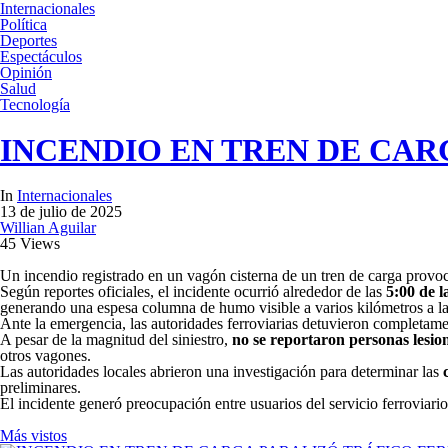
Internacionales
Política
Deportes
Espectáculos
Opinión
Salud
Tecnología
INCENDIO EN TREN DE CAR
In
Internacionales
13 de julio de 2025
Willian Aguilar
45 Views
Un incendio registrado en un vagón cisterna de un tren de carga provocó 
Según reportes oficiales, el incidente ocurrió alrededor de las
5:00 de 
generando una espesa columna de humo visible a varios kilómetros a l
Ante la emergencia, las autoridades ferroviarias detuvieron completame
A pesar de la magnitud del siniestro,
no se reportaron personas lesio
otros vagones.
Las autoridades locales abrieron una investigación para determinar las
preliminares.
El incidente generó preocupación entre usuarios del servicio ferroviario
Más vistos