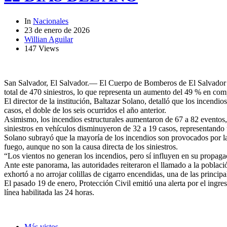
In
Nacionales
23 de enero de 2026
Willian Aguilar
147 Views
San Salvador, El Salvador.— El Cuerpo de Bomberos de El Salvador inf
total de 470 siniestros, lo que representa un aumento del 49 % en co
El director de la institución, Baltazar Solano, detalló que los incend
casos, el doble de los seis ocurridos el año anterior.
Asimismo, los incendios estructurales aumentaron de 67 a 82 eventos,
siniestros en vehículos disminuyeron de 32 a 19 casos, representando
Solano subrayó que la mayoría de los incendios son provocados por la 
fuego, aunque no son la causa directa de los siniestros.
“Los vientos no generan los incendios, pero sí influyen en su propagac
Ante este panorama, las autoridades reiteraron el llamado a la pobla
exhortó a no arrojar colillas de cigarro encendidas, una de las princip
El pasado 19 de enero, Protección Civil emitió una alerta por el ingre
línea habilitada las 24 horas.
Más vistos