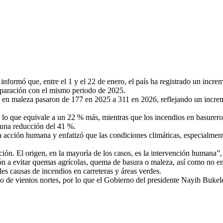
ormó que, entre el 1 y el 22 de enero, el país ha registrado un increm
mparación con el mismo periodo de 2025.
ios en maleza pasaron de 177 en 2025 a 311 en 2026, reflejando un increm
 lo que equivale a un 22 % más, mientras que los incendios en basurero
 una reducción del 41 %.
acción humana y enfatizó que las condiciones climáticas, especialmente l
ión. El origen, en la mayoría de los casos, es la intervención humana”, 
ción a evitar quemas agrícolas, quema de basura o maleza, así como no 
ales causas de incendios en carreteras y áreas verdes.
so de vientos nortes, por lo que el Gobierno del presidente Nayib Bukele