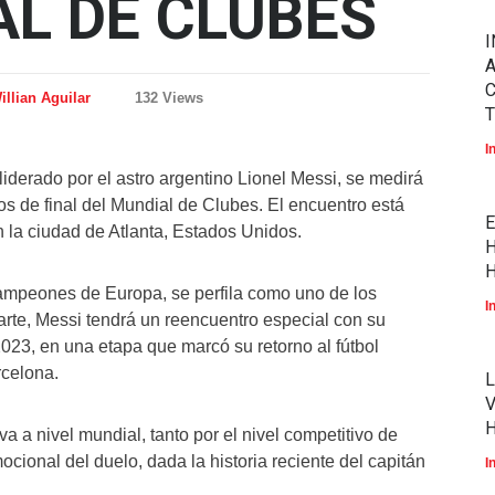
AL DE CLUBES
I
A
illian Aguilar
132 Views
T
I
iderado por el astro argentino Lionel Messi, se medirá
os de final del Mundial de Clubes. El encuentro está
E
 la ciudad de Atlanta, Estados Unidos.
H
H
ampeones de Europa, se perfila como uno de los
I
parte, Messi tendrá un reencuentro especial con su
023, en una etapa que marcó su retorno al fútbol
rcelona.
L
V
a a nivel mundial, tanto por el nivel competitivo de
onal del duelo, dada la historia reciente del capitán
I