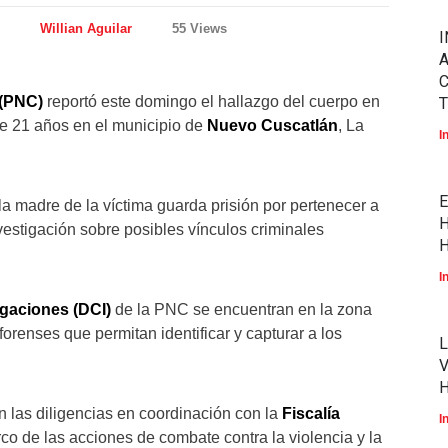
Willian Aguilar
55 Views
I
A
 (PNC)
reportó este domingo el hallazgo del cuerpo en
T
e 21 años en el municipio de
Nuevo Cuscatlán
, La
I
E
la madre de la víctima guarda prisión por pertenecer a
H
nvestigación sobre posibles vínculos criminales
H
I
igaciones (DCI)
de la PNC se encuentran en la zona
forenses que permitan identificar y capturar a los
L
V
 las diligencias en coordinación con la
Fiscalía
I
rco de las acciones de combate contra la violencia y la