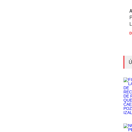
P
D
Ú