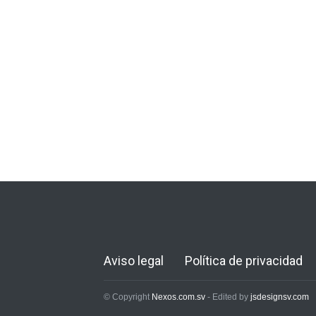
Aviso legal
Política de privacidad
© Copyright
Nexos.com.sv
- Edited by
jsdesignsv.com