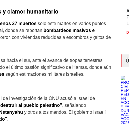
s y clamor humanitario
P
menos 27 muertos
solo este martes en varios puntos
tal, donde se reportan
bombardeos masivos e
D
horror, con viviendas reducidas a escombros y gritos de
Ú
a hacia el sur, ante el avance de tropas terrestres
ado el último bastión significativo de Hamas, donde aún
es
según estimaciones militares israelíes.
 de investigación de la ONU acusó a Israel de
destruir al pueblo palestino”
, señalando
 Netanyahu
y otros altos mandos. El gobierno israelí
do”
.