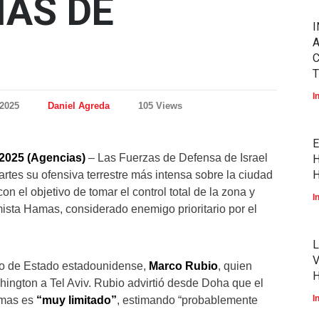
IAS DE
I
A
T
I
 2025
Daniel Agreda
105 Views
E
 2025 (Agencias)
– Las Fuerzas de Defensa de Israel
H
H
rtes su ofensiva terrestre más intensa sobre la ciudad
on el objetivo de tomar el control total de la zona y
I
mista Hamas, considerado enemigo prioritario por el
L
V
ario de Estado estadounidense,
Marco Rubio
, quien
hington a Tel Aviv. Rubio advirtió desde Doha que el
I
amas es
“muy limitado”
, estimando “probablemente