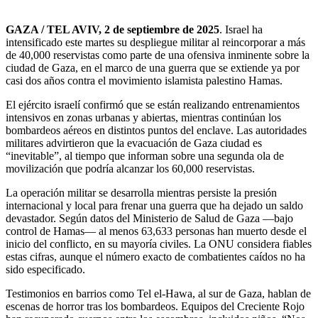
GAZA / TEL AVIV, 2 de septiembre de 2025
. Israel ha
intensificado este martes su despliegue militar al reincorporar a más
de 40,000 reservistas como parte de una ofensiva inminente sobre la
ciudad de Gaza, en el marco de una guerra que se extiende ya por
casi dos años contra el movimiento islamista palestino Hamas.
El ejército israelí confirmó que se están realizando entrenamientos
intensivos en zonas urbanas y abiertas, mientras continúan los
bombardeos aéreos en distintos puntos del enclave. Las autoridades
militares advirtieron que la evacuación de Gaza ciudad es
“inevitable”, al tiempo que informan sobre una segunda ola de
movilización que podría alcanzar los 60,000 reservistas.
La operación militar se desarrolla mientras persiste la presión
internacional y local para frenar una guerra que ha dejado un saldo
devastador. Según datos del Ministerio de Salud de Gaza —bajo
control de Hamas— al menos 63,633 personas han muerto desde el
inicio del conflicto, en su mayoría civiles. La ONU considera fiables
estas cifras, aunque el número exacto de combatientes caídos no ha
sido especificado.
Testimonios en barrios como Tel el-Hawa, al sur de Gaza, hablan de
escenas de horror tras los bombardeos. Equipos del Creciente Rojo