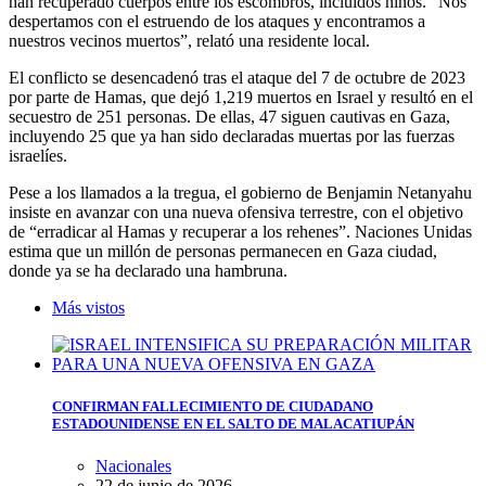
han recuperado cuerpos entre los escombros, incluidos niños. “Nos
despertamos con el estruendo de los ataques y encontramos a
nuestros vecinos muertos”, relató una residente local.
El conflicto se desencadenó tras el ataque del 7 de octubre de 2023
por parte de Hamas, que dejó 1,219 muertos en Israel y resultó en el
secuestro de 251 personas. De ellas, 47 siguen cautivas en Gaza,
incluyendo 25 que ya han sido declaradas muertas por las fuerzas
israelíes.
Pese a los llamados a la tregua, el gobierno de Benjamin Netanyahu
insiste en avanzar con una nueva ofensiva terrestre, con el objetivo
de “erradicar al Hamas y recuperar a los rehenes”. Naciones Unidas
estima que un millón de personas permanecen en Gaza ciudad,
donde ya se ha declarado una hambruna.
Más vistos
CONFIRMAN FALLECIMIENTO DE CIUDADANO
ESTADOUNIDENSE EN EL SALTO DE MALACATIUPÁN
Nacionales
22 de junio de 2026