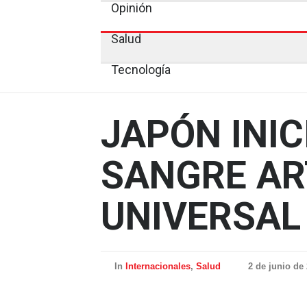
Opinión
Salud
Tecnología
JAPÓN INIC
SANGRE ART
UNIVERSAL
In
Internacionales
,
Salud
2 de junio de