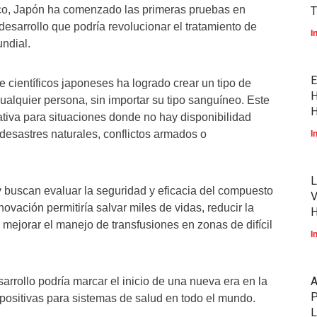
ico, Japón ha comenzado las primeras pruebas en
T
desarrollo que podría revolucionar el tratamiento de
I
ndial.
E
 científicos japoneses ha logrado crear un tipo de
H
 cualquier persona, sin importar su tipo sanguíneo. Este
H
tiva para situaciones donde no hay disponibilidad
esastres naturales, conflictos armados o
I
L
 buscan evaluar la seguridad y eficacia del compuesto
V
novación permitiría salvar miles de vidas, reducir la
ejorar el manejo de transfusiones en zonas de difícil
I
rrollo podría marcar el inicio de una nueva era en la
P
 positivas para sistemas de salud en todo el mundo.