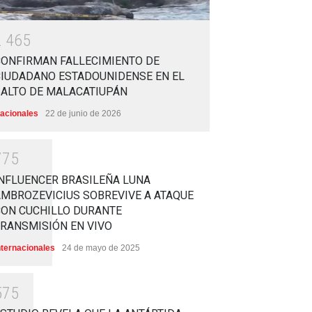
2
4
6
5
CONFIRMAN FALLECIMIENTO DE
CIUDADANO ESTADOUNIDENSE EN EL
SALTO DE MALACATIUPÁN
acionales
22 de junio de 2026
7
7
5
NFLUENCER BRASILEÑA LUNA
MBROZEVICIUS SOBREVIVE A ATAQUE
CON CUCHILLO DURANTE
RANSMISIÓN EN VIVO
nternacionales
24 de mayo de 2025
5
7
5