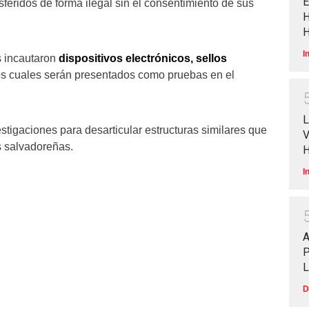
E
sferidos de forma ilegal sin el consentimiento de sus
H
H
I
s incautaron
dispositivos electrónicos, sellos
los cuales serán presentados como pruebas en el
L
tigaciones para desarticular estructuras similares que
V
as salvadoreñas.
I
P
D