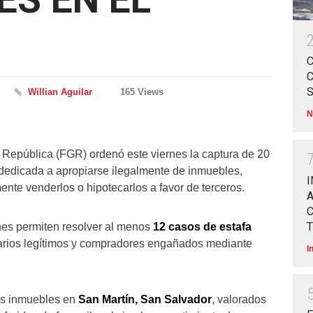
Willian Aguilar
165 Views
N
a República (FGR) ordenó este viernes la captura de 20
dedicada a apropiarse ilegalmente de inmuebles,
I
mente venderlos o hipotecarlos a favor de terceros.
A
T
ones permiten resolver al menos
12 casos de estafa
etarios legítimos y compradores engañados mediante
I
os inmuebles en
San Martín, San Salvador
, valorados