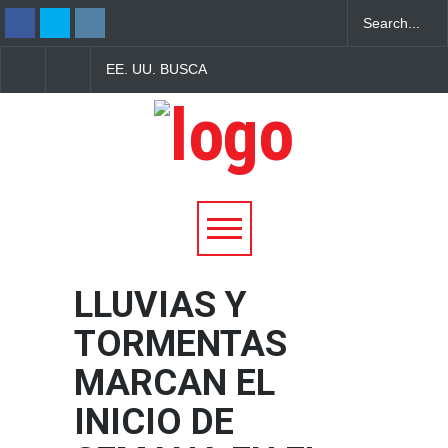
EE. UU. BUSCA
TRUMP FIRMA NUEV
LOCALIZAR A MIGRANTES
ORDEN EJECUTIVA P
DEPORTADOS PARA
INTENTAR LIMITAR L
COBRAR MULTAS
CIUDADANÍA POR
MIGRATORIAS
NACIMIENTO EN CA
PENDIENTES
ESPECÍFICOS
LLUVIAS Y
TORMENTAS
MARCAN EL
INICIO DE