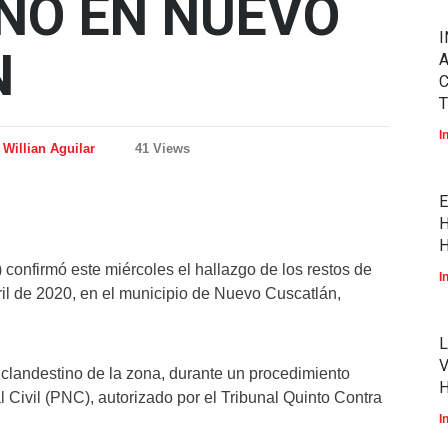
NO EN NUEVO
I
N
A
T
I
Willian Aguilar
41 Views
E
H
H
confirmó este miércoles el hallazgo de los restos de
I
ril de 2020, en el municipio de Nuevo Cuscatlán,
L
V
 clandestino de la zona, durante un procedimiento
l Civil (PNC), autorizado por el Tribunal Quinto Contra
I