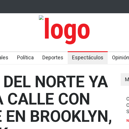
 EN
FISCALÍA DE COLOMBIA ACUSA A MUJER DE P
ACACIONES
ASESINATO DE UNA JOVEN PARA APODERARS
BEBÉ
E TRANSMISIÓN
ACÁN
ales
Política
Deportes
Espectáculos
Opinió
 DEL NORTE YA
M
A CALLE CON
 EN BROOKLYN,
N