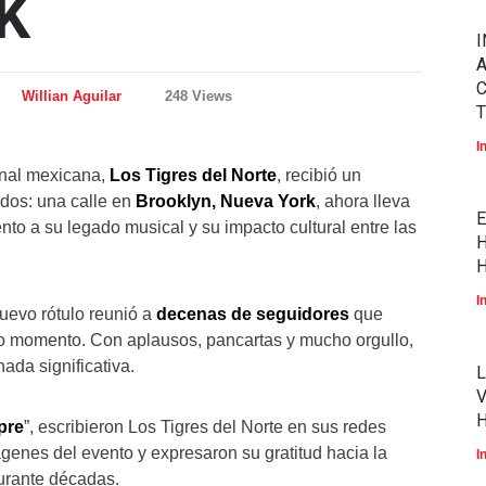
K
I
A
Willian Aguilar
248 Views
T
I
onal mexicana,
Los Tigres del Norte
, recibió un
dos: una calle en
Brooklyn, Nueva York
, ahora lleva
E
to a su legado musical y su impacto cultural entre las
H
H
I
uevo rótulo reunió a
decenas de seguidores
que
rico momento. Con aplausos, pancartas y mucho orgullo,
ada significativa.
L
V
pre
”, escribieron Los Tigres del Norte en sus redes
genes del evento y expresaron su gratitud hacia la
I
urante décadas.