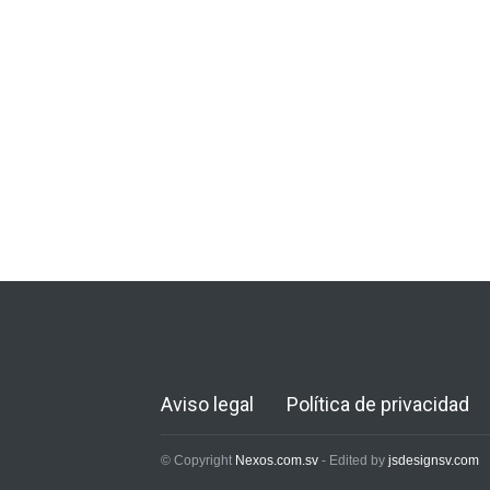
Aviso legal
Política de privacidad
© Copyright
Nexos.com.sv
- Edited by
jsdesignsv.com