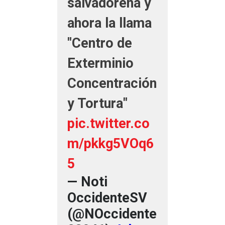
salvadoreña y
ahora la llama
"Centro de
Exterminio
Concentración
y Tortura"
pic.twitter.co
m/pkkg5VOq6
5
— Noti
OccidenteSV
(@NOccidente