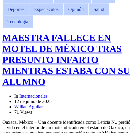
Deportes
Espectáculos
Opinión
Salud
Tecnología
MAESTRA FALLECE EN
MOTEL DE MÉXICO TRAS
PRESUNTO INFARTO
MIENTRAS ESTABA CON SU
ALUMNO
In
Internacionales
12 de junio de 2025
Willian Aguilar
71 Views
Oaxaca, México – Una docente identificada como Leticia N., perdió
la vida en el interior de un motel ubicado en el estado de Oaxaca, en
circunstancias que han generado conmoción tanto en México como