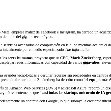
Meta, empresa matriz de Facebook e Instagram, ha cerrado un acuer
n de nube del gigante tecnológico.
 a servicios avanzados de computación en la nube mientras acelera el de
a inicialmente por el medio especializado
The Information
.
ue los seres humanos
, proyecto que su CEO,
Mark Zuckerberg
, espe
 desplegar redes informáticas con capacidad de varios
gigavatios
, eleva
as grandes tecnológicas a destinar recursos sin precedentes en centros 
 pretende formar lo que Zuckerberg ha descrito como “
el equipo más é
 detrás de Amazon Web Services (AWS) y Microsoft Azure, reportó un
cre
seguró recientemente que “
casi todas las startups unicornio de IA g
cientemente un contrato con Google, lo que subraya la creciente interde