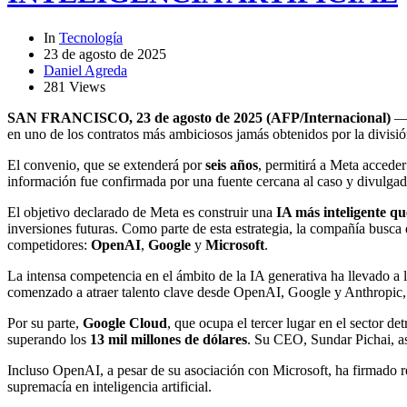
In
Tecnología
23 de agosto de 2025
Daniel Agreda
281 Views
SAN FRANCISCO, 23 de agosto de 2025 (AFP/Internacional)
— 
en uno de los contratos más ambiciosos jamás obtenidos por la divisió
El convenio, que se extenderá por
seis años
, permitirá a Meta acceder
información fue confirmada por una fuente cercana al caso y divulgad
El objetivo declarado de Meta es construir una
IA más inteligente q
inversiones futuras. Como parte de esta estrategia, la compañía busca
competidores:
OpenAI
,
Google
y
Microsoft
.
La intensa competencia en el ámbito de la IA generativa ha llevado a l
comenzado a atraer talento clave desde OpenAI, Google y Anthropic,
Por su parte,
Google Cloud
, que ocupa el tercer lugar en el sector
superando los
13 mil millones de dólares
. Su CEO, Sundar Pichai, a
Incluso OpenAI, a pesar de su asociación con Microsoft, ha firmado re
supremacía en inteligencia artificial.