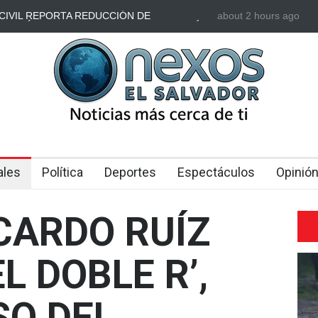
CIVIL REPORTA REDUCCIÓN DE
about 2 hours ago
AUTOBÚS CON TU
DE TRÁNSITO DURANTE EL PLAN VACACIÓN
ATAQUE CON PIE
ales
Política
Deportes
Espectáculos
Opinió
CARDO RUÍZ
L DOBLE R’,
O DEL