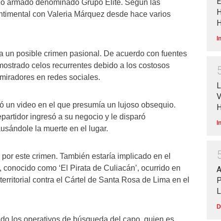
E
o armado denominado Grupo Élite. Según las
H
entimental con Valeria Márquez desde hace varios
H
I
 a un posible crimen pasional. De acuerdo con fuentes
a mostrado celos recurrentes debido a los costosos
dmiradores en redes sociales.
L
V
ó un video en el que presumía un lujoso obsequio.
artidor ingresó a su negocio y le disparó
I
ausándole la muerte en el lugar.
por este crimen. También estaría implicado en el
 conocido como ‘El Pirata de Culiacán’, ocurrido en
erritorial contra el Cártel de Santa Rosa de Lima en el
P
D
ado los operativos de búsqueda del capo, quien es