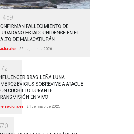
2
4
5
9
CONFIRMAN FALLECIMIENTO DE
CIUDADANO ESTADOUNIDENSE EN EL
SALTO DE MALACATIUPÁN
acionales
22 de junio de 2026
7
7
2
NFLUENCER BRASILEÑA LUNA
MBROZEVICIUS SOBREVIVE A ATAQUE
CON CUCHILLO DURANTE
RANSMISIÓN EN VIVO
nternacionales
24 de mayo de 2025
5
7
0