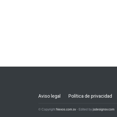
Aviso legal
Política de privacidad
© Copyright
Nexos.com.sv
- Edited by
jsdesignsv.com