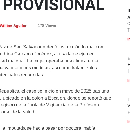
 PROVISIONAL
I
A
Willian Aguilar
178 Views
T
I
 de San Salvador ordenó instrucción formal con
jandrina Cárcamo Jiménez, acusada de ejercer
E
dad material. La mujer operaba una clínica en la
H
ba valoraciones médicas, así como tratamientos
H
redenciales requeridas.
I
República, el caso se inició en mayo de 2025 tras una
 ubicado en la colonia Escalón, donde se reportó que
L
gistro de la Junta de Vigilancia de la Profesión
V
ional de la salud.
I
 la imputada se hacía pasar por doctora, había