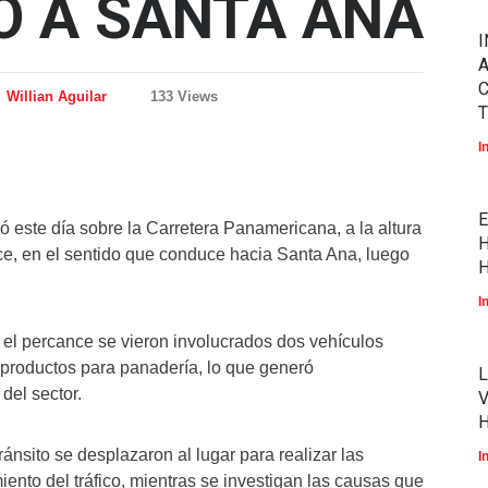
O A SANTA ANA
I
A
Willian Aguilar
133 Views
T
I
E
ró este día sobre la Carretera Panamericana, a la altura
H
rce, en el sentido que conduce hacia Santa Ana, luego
H
I
 el percance se vieron involucrados dos vehículos
 productos para panadería, lo que generó
L
del sector.
V
nsito se desplazaron al lugar para realizar las
I
ento del tráfico, mientras se investigan las causas que