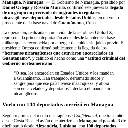
Managua, Nicaragua.
— El Gobierno de Nicaragua, presidido por
Daniel Ortega
y
Rosario Murillo
, confirmó este jueves la
llegada
de un grupo no precisado de migrantes irregulares
nicaragüenses deportados desde Estados Unidos
, en un vuelo
procedente de la base naval de
Guantánamo
, Cuba.
La operación, realizada en un avión de la aerolínea
Global X
,
representa la primera deportación aérea desde la polémica base
militar que es reconocida por albergar detenidos sin juicio previo. El
presidente Ortega confirmó públicamente la llegada de los
“hermanos nicaragüenses que estuvieron encarcelados en
Guantánamo”
, y calificó el hecho como una
“actitud criminal del
Gobierno norteamericano”
.
“O sea, los encarcelan en Estados Unidos y los mandan
a Guantánamo. Han trabajado, derramado sudor y
sangre para que ese país tuviese más riqueza, y ahora
son encarcelados y deportados”, declaró el mandatario
nicaragüense.
Vuelo con 144 deportados aterrizó en Managua
Según reportes del medio nicaragüense
Confidencial
, que transmite
desde Costa Rica, el avión que aterrizó en
Managua el pasado 3 de
abril
partió desde
Alexandria, Luisiana
, con
100 deportados
.