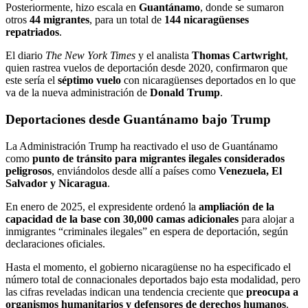
Posteriormente, hizo escala en
Guantánamo
, donde se sumaron
otros
44 migrantes
, para un total de
144 nicaragüenses
repatriados
.
El diario
The New York Times
y el analista
Thomas Cartwright
,
quien rastrea vuelos de deportación desde 2020, confirmaron que
este sería el
séptimo vuelo
con nicaragüenses deportados en lo que
va de la nueva administración de
Donald Trump
.
Deportaciones desde Guantánamo bajo Trump
La Administración Trump ha reactivado el uso de Guantánamo
como
punto de tránsito para migrantes ilegales considerados
peligrosos
, enviándolos desde allí a países como
Venezuela, El
Salvador y Nicaragua
.
En enero de 2025, el expresidente ordenó la
ampliación de la
capacidad de la base con 30,000 camas adicionales
para alojar a
inmigrantes “criminales ilegales” en espera de deportación, según
declaraciones oficiales.
Hasta el momento, el gobierno nicaragüense no ha especificado el
número total de connacionales deportados bajo esta modalidad, pero
las cifras reveladas indican una tendencia creciente que
preocupa a
organismos humanitarios y defensores de derechos humanos
.