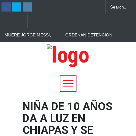
MUERE JORGE MESSI,
ORDENAN DETENCIÓN
PADRE Y
PROVISIONAL PARA
REPRESENTANTE DE
HOMBRE ACUSADO DE
LIONEL MESSI, A LOS 68
FEMINICIDIO AGRAVADO
PROTECCIÓN CIVIL
AÑOS
TENTADO EN SANTA ANA
REPORTA 68 RESCATES
ACUÁTICOS Y AUMENTO
DE INCENDIOS DURANTE
PLAN VACACIÓN 2026
NIÑA DE 10 AÑOS
DA A LUZ EN
CHIAPAS Y SE