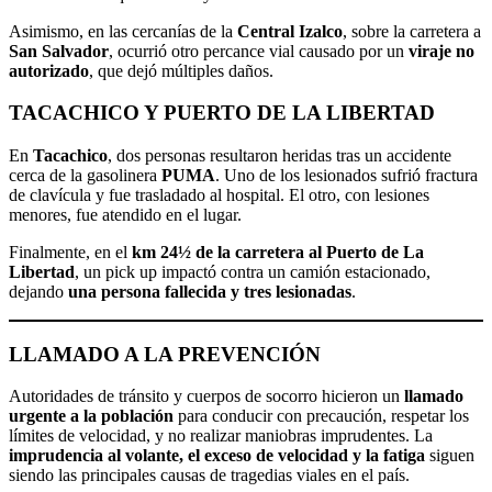
Asimismo, en las cercanías de la
Central Izalco
, sobre la carretera a
San Salvador
, ocurrió otro percance vial causado por un
viraje no
autorizado
, que dejó múltiples daños.
TACACHICO Y PUERTO DE LA LIBERTAD
En
Tacachico
, dos personas resultaron heridas tras un accidente
cerca de la gasolinera
PUMA
. Uno de los lesionados sufrió fractura
de clavícula y fue trasladado al hospital. El otro, con lesiones
menores, fue atendido en el lugar.
Finalmente, en el
km 24½ de la carretera al Puerto de La
Libertad
, un pick up impactó contra un camión estacionado,
dejando
una persona fallecida y tres lesionadas
.
LLAMADO A LA PREVENCIÓN
Autoridades de tránsito y cuerpos de socorro hicieron un
llamado
urgente a la población
para conducir con precaución, respetar los
límites de velocidad, y no realizar maniobras imprudentes. La
imprudencia al volante, el exceso de velocidad y la fatiga
siguen
siendo las principales causas de tragedias viales en el país.