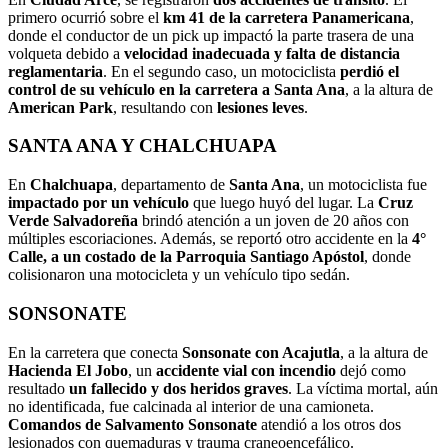
primero ocurrió sobre el
km 41 de la carretera Panamericana
,
donde el conductor de un pick up impactó la parte trasera de una
volqueta debido a
velocidad inadecuada y falta de distancia
reglamentaria
. En el segundo caso, un motociclista
perdió el
control de su vehículo en la carretera a Santa Ana
, a la altura de
American Park
, resultando con
lesiones leves
.
SANTA ANA Y CHALCHUAPA
En
Chalchuapa
, departamento de
Santa Ana
, un motociclista fue
impactado por un vehículo
que luego huyó del lugar. La
Cruz
Verde Salvadoreña
brindó atención a un joven de 20 años con
múltiples escoriaciones. Además, se reportó otro accidente en la
4°
Calle, a un costado de la Parroquia Santiago Apóstol
, donde
colisionaron una motocicleta y un vehículo tipo sedán.
SONSONATE
En la carretera que conecta
Sonsonate con Acajutla
, a la altura de
Hacienda El Jobo
, un
accidente vial con incendio
dejó como
resultado
un fallecido y dos heridos graves
. La víctima mortal, aún
no identificada, fue calcinada al interior de una camioneta.
Comandos de Salvamento Sonsonate
atendió a los otros dos
lesionados con quemaduras y trauma craneoencefálico.