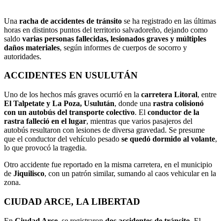
Una
racha de accidentes de tránsito
se ha registrado en las últimas
horas en distintos puntos del territorio salvadoreño, dejando como
saldo
varias personas fallecidas, lesionados graves y múltiples
daños materiales
, según informes de cuerpos de socorro y
autoridades.
ACCIDENTES EN USULUTÁN
Uno de los hechos más graves ocurrió en la
carretera Litoral
, entre
El Talpetate y La Poza, Usulután
, donde una
rastra colisionó
con un autobús del transporte colectivo
. El
conductor de la
rastra falleció en el lugar
, mientras que varios pasajeros del
autobús resultaron con lesiones de diversa gravedad. Se presume
que el conductor del vehículo pesado
se quedó dormido al volante
,
lo que provocó la tragedia.
Otro accidente fue reportado en la misma carretera, en el municipio
de
Jiquilisco
, con un patrón similar, sumando al caos vehicular en la
zona.
CIUDAD ARCE, LA LIBERTAD
En
Ciudad Arce
, se registraron
dos accidentes de tránsito
. El