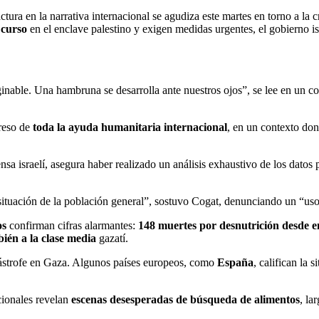
ura en la narrativa internacional se agudiza este martes en torno a la 
curso
en el enclave palestino y exigen medidas urgentes, el gobierno is
inable. Una hambruna se desarrolla ante nuestros ojos”, se lee en un 
greso de
toda la ayuda humanitaria internacional
, en un contexto do
ensa israelí, asegura haber realizado un análisis exhaustivo de los da
ituación de la población general”, sostuvo Cogat, denunciando un “uso
os
confirman cifras alarmantes:
148 muertes por desnutrición desde e
bién a la clase media
gazatí.
atástrofe en Gaza. Algunos países europeos, como
España
, califican la
cionales revelan
escenas desesperadas de búsqueda de alimentos
, la