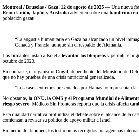
Montreal / Bruselas / Gaza, 12 de agosto de 2025
— Una nueva fract
Reino Unido, Japón y Australia
advierten sobre una
hambruna en 
población gazatí.
“La angustia humanitaria en Gaza ha alcanzado un nivel inimag
Canadá y Francia, aunque sin el respaldo de Alemania.
Los firmantes instan a Israel a
levantar los bloqueos
y permitir el in
octubre de 2023.
En contraste, el organismo
Cogat
, dependiente del Ministerio de Def
que no hay pruebas de una crisis nutricional generalizada.
“Los casos extremos presentados por Hamas no representan la s
No obstante,
la ONU, la OMS y el Programa Mundial de Aliment
riesgo severo
. Médicos Sin Fronteras reporta que la crisis
afecta tam
Esta dualidad narrativa profundiza el debate sobre el alcance de la c
comienzan a revisar su política de apoyo militar a Israel.
En medio del bloqueo, los testimonios recogidos por agencias interna