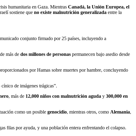
crisis humanitaria en Gaza. Mientras
Canadá, la Unión Europea, el
raelí sostiene que
no existe malnutrición generalizada
entre la
comunicado conjunto firmado por 25 países, incluyendo a
nde más de
dos millones de personas
permanecen bajo asedio desde
tos proporcionados por Hamas sobre muertes por hambre, concluyendo
 cínico de imágenes trágicas”.
nero
, más de
12,000 niños con malnutrición aguda
y
300,000 en
 situación como un posible
genocidio
, mientras otros, como
Alemania
,
rgas filas por ayuda, y una población entera enfrentando el colapso.