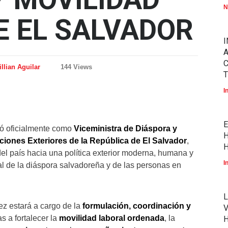
N
E EL SALVADOR
I
A
llian Aguilar
144 Views
T
I
E
ó oficialmente como
Viceministra de Diáspora y
H
aciones Exteriores de la República de El Salvador
,
H
el país hacia una política exterior moderna, humana y
I
ral de la diáspora salvadoreña y de las personas en
L
z estará a cargo de la
formulación, coordinación y
V
s a fortalecer la
movilidad laboral ordenada
, la