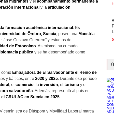
sonas migrantes
y el
acompañamiento permanente a
I
ración internacional
y la
articulación
P
ida formación académica internacional
. Es
Universidad de Örebro, Suecia
, posee una
Maestría
Dr. José Gustavo Guerrero” y estudios de
D
idad de Estocolmo
. Asimismo, ha cursado
diplomacia pública
y se ha desempeñado como
Ú
ió como
Embajadora de El Salvador ante el Reino de
os y bálticos, entre
2020 y 2025
. Durante ese período
teral
, el
comercio
, la
inversión
, el
turismo
y el
pora salvadoreña
. Además, representó al país en
ó el GRULAC en Suecia en 2025
.
Viceministra de Diáspora y Movilidad Laboral marca