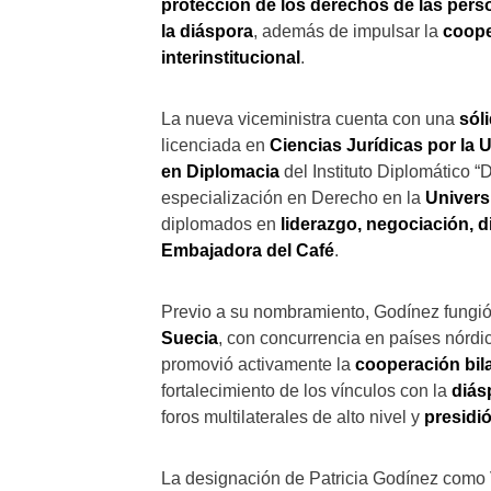
protección de los derechos de las per
la diáspora
, además de impulsar la
coope
interinstitucional
.
La nueva viceministra cuenta con una
sól
licenciada en
Ciencias Jurídicas por la 
en Diplomacia
del Instituto Diplomático “
especialización en Derecho en la
Univers
diplomados en
liderazgo, negociación, 
Embajadora del Café
.
Previo a su nombramiento, Godínez fung
Suecia
, con concurrencia en países nórdic
promovió activamente la
cooperación bila
fortalecimiento de los vínculos con la
diás
foros multilaterales de alto nivel y
presidi
La designación de Patricia Godínez como 