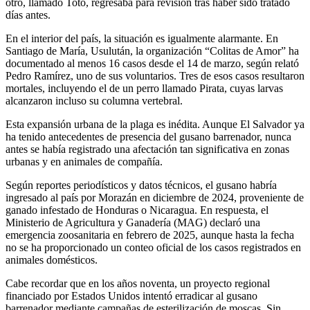
otro, llamado Toto, regresaba para revisión tras haber sido tratado
días antes.
En el interior del país, la situación es igualmente alarmante. En
Santiago de María, Usulután, la organización “Colitas de Amor” ha
documentado al menos 16 casos desde el 14 de marzo, según relató
Pedro Ramírez, uno de sus voluntarios. Tres de esos casos resultaron
mortales, incluyendo el de un perro llamado Pirata, cuyas larvas
alcanzaron incluso su columna vertebral.
Esta expansión urbana de la plaga es inédita. Aunque El Salvador ya
ha tenido antecedentes de presencia del gusano barrenador, nunca
antes se había registrado una afectación tan significativa en zonas
urbanas y en animales de compañía.
Según reportes periodísticos y datos técnicos, el gusano habría
ingresado al país por Morazán en diciembre de 2024, proveniente de
ganado infestado de Honduras o Nicaragua. En respuesta, el
Ministerio de Agricultura y Ganadería (MAG) declaró una
emergencia zoosanitaria en febrero de 2025, aunque hasta la fecha
no se ha proporcionado un conteo oficial de los casos registrados en
animales domésticos.
Cabe recordar que en los años noventa, un proyecto regional
financiado por Estados Unidos intentó erradicar al gusano
barrenador mediante campañas de esterilización de moscas. Sin