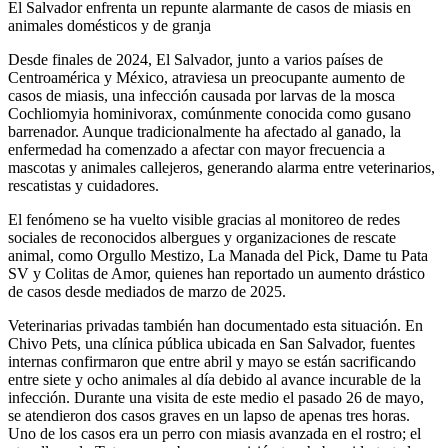
El Salvador enfrenta un repunte alarmante de casos de miasis en
animales domésticos y de granja
Desde finales de 2024, El Salvador, junto a varios países de
Centroamérica y México, atraviesa un preocupante aumento de
casos de miasis, una infección causada por larvas de la mosca
Cochliomyia hominivorax, comúnmente conocida como gusano
barrenador. Aunque tradicionalmente ha afectado al ganado, la
enfermedad ha comenzado a afectar con mayor frecuencia a
mascotas y animales callejeros, generando alarma entre veterinarios,
rescatistas y cuidadores.
El fenómeno se ha vuelto visible gracias al monitoreo de redes
sociales de reconocidos albergues y organizaciones de rescate
animal, como Orgullo Mestizo, La Manada del Pick, Dame tu Pata
SV y Colitas de Amor, quienes han reportado un aumento drástico
de casos desde mediados de marzo de 2025.
Veterinarias privadas también han documentado esta situación. En
Chivo Pets, una clínica pública ubicada en San Salvador, fuentes
internas confirmaron que entre abril y mayo se están sacrificando
entre siete y ocho animales al día debido al avance incurable de la
infección. Durante una visita de este medio el pasado 26 de mayo,
se atendieron dos casos graves en un lapso de apenas tres horas.
Uno de los casos era un perro con miasis avanzada en el rostro; el