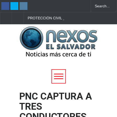
PROTECCIÓN CIVIL
AUTOBÚS CON TURI
REPORTA REDUCCIÓN DE
SALVADOREÑOS
ACCIDENTES DE
REPORTA ATAQUE C
TRÁNSITO DURANTE EL
PIEDRAS EN CARRE
PLAN VACACIÓN 2026
DE HONDURAS
PNC CAPTURA A
TRES
CONDUCTORES