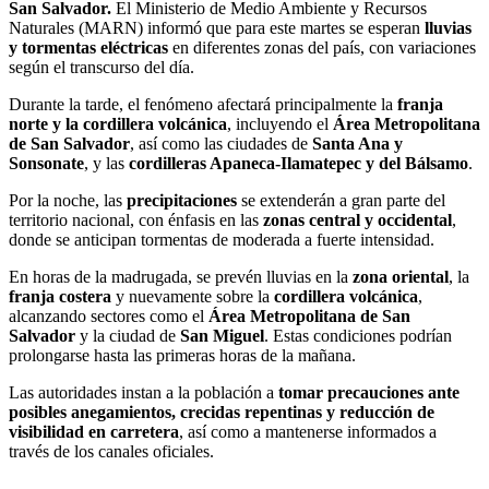
San Salvador.
El Ministerio de Medio Ambiente y Recursos
Naturales (MARN) informó que para este martes se esperan
lluvias
y tormentas eléctricas
en diferentes zonas del país, con variaciones
según el transcurso del día.
Durante la tarde, el fenómeno afectará principalmente la
franja
norte y la cordillera volcánica
, incluyendo el
Área Metropolitana
de San Salvador
, así como las ciudades de
Santa Ana y
Sonsonate
, y las
cordilleras Apaneca-Ilamatepec y del Bálsamo
.
Por la noche, las
precipitaciones
se extenderán a gran parte del
territorio nacional, con énfasis en las
zonas central y occidental
,
donde se anticipan tormentas de moderada a fuerte intensidad.
En horas de la madrugada, se prevén lluvias en la
zona oriental
, la
franja costera
y nuevamente sobre la
cordillera volcánica
,
alcanzando sectores como el
Área Metropolitana de San
Salvador
y la ciudad de
San Miguel
. Estas condiciones podrían
prolongarse hasta las primeras horas de la mañana.
Las autoridades instan a la población a
tomar precauciones ante
posibles anegamientos, crecidas repentinas y reducción de
visibilidad en carretera
, así como a mantenerse informados a
través de los canales oficiales.