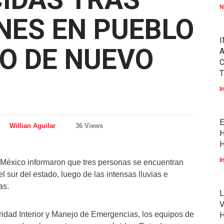
N
NES EN PUEBLO
I
O DE NUEVO
A
T
I
E
Willian Aguilar
36 Views
H
H
I
México informaron que tres personas se encuentran
sur del estado, luego de las intensas lluvias e
as.
L
V
dad Interior y Manejo de Emergencias, los equipos de