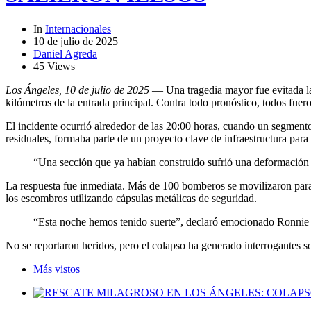
In
Internacionales
10 de julio de 2025
Daniel Agreda
45 Views
Los Ángeles, 10 de julio de 2025
— Una tragedia mayor fue evitada la
kilómetros de la entrada principal. Contra todo pronóstico, todos fuer
El incidente ocurrió alrededor de las 20:00 horas, cuando un segmento
residuales, formaba parte de un proyecto clave de infraestructura para 
“Una sección que ya habían construido sufrió una deformación de
La respuesta fue inmediata. Más de 100 bomberos se movilizaron para i
los escombros utilizando cápsulas metálicas de seguridad.
“Esta noche hemos tenido suerte”, declaró emocionado Ronnie V
No se reportaron heridos, pero el colapso ha generado interrogantes so
Más vistos