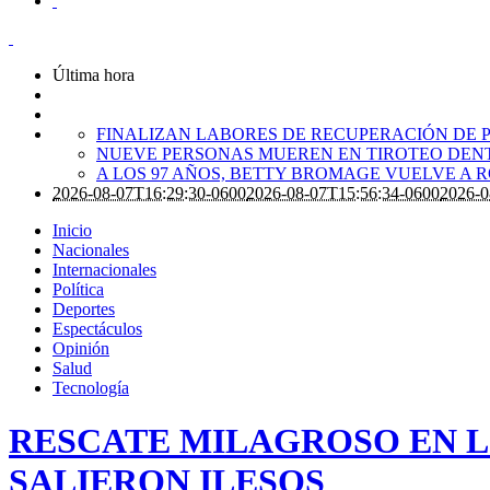
Última hora
FINALIZAN LABORES DE RECUPERACIÓN DE P
NUEVE PERSONAS MUEREN EN TIROTEO DENT
A LOS 97 AÑOS, BETTY BROMAGE VUELVE A 
2026-08-07T16:29:30-0600
2026-08-07T15:56:34-0600
2026-0
Inicio
Nacionales
Internacionales
Política
Deportes
Espectáculos
Opinión
Salud
Tecnología
RESCATE MILAGROSO EN L
SALIERON ILESOS