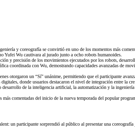
ría y coreografía se convirtió en uno de los momentos más comentad
no Yufei Wu cautivara al jurado junto a ocho robots humanoides.
ción y precisión de los movimientos ejecutados por los robots, desarrol
ográfica coordinada con Wu, demostrando capacidades avanzadas de movil
enes otorgaron un “Sí” unánime, permitiendo que el participante avanzar
igitales, donde usuarios destacaron el nivel de integración entre la crea
o desarrollo de la inteligencia artificial, la automatización y la ingeni
 más comentadas del inicio de la nueva temporada del popular programa
un participante sorprendió al público al presentar una coreografía j