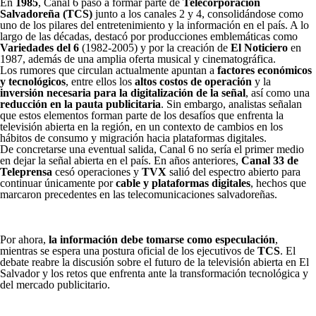
En
1985
, Canal 6 pasó a formar parte de
Telecorporación
Salvadoreña (TCS)
junto a los canales 2 y 4, consolidándose como
uno de los pilares del entretenimiento y la información en el país. A lo
largo de las décadas, destacó por producciones emblemáticas como
Variedades del 6
(1982-2005) y por la creación de
El Noticiero
en
1987, además de una amplia oferta musical y cinematográfica.
Los rumores que circulan actualmente apuntan a
factores económicos
y tecnológicos
, entre ellos los
altos costos de operación
y la
inversión necesaria para la digitalización de la señal
, así como una
reducción en la pauta publicitaria
. Sin embargo, analistas señalan
que estos elementos forman parte de los desafíos que enfrenta la
televisión abierta en la región, en un contexto de cambios en los
hábitos de consumo y migración hacia plataformas digitales.
De concretarse una eventual salida, Canal 6 no sería el primer medio
en dejar la señal abierta en el país. En años anteriores,
Canal 33 de
Teleprensa
cesó operaciones y
TVX
salió del espectro abierto para
continuar únicamente por
cable y plataformas digitales
, hechos que
marcaron precedentes en las telecomunicaciones salvadoreñas.
Por ahora,
la información debe tomarse como especulación
,
mientras se espera una postura oficial de los ejecutivos de
TCS
. El
debate reabre la discusión sobre el futuro de la televisión abierta en El
Salvador y los retos que enfrenta ante la transformación tecnológica y
del mercado publicitario.