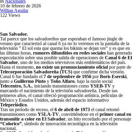
In
Nacionales
10 de febrero de 2026
Willian Aguilar
122 Views
San Salvador.
Tal parece que los salvadoreños que esperaban el famoso jingle de
verano que caracterizó al canal 6 ya no lo veremos en la pantalla de la
televisión ” El sol esta que quema los bikinis se dejan ver” y es que en
las últimas horas,
rumores difundidos en redes sociales
han generado
especulación sobre una posible salida de operaciones de
Canal 6 de El
Salvador
, uno de los medios televisivos más emblemáticos del país.
Hasta el momento,
no existe un pronunciamiento oficial
por parte de
Telecorporación Salvadoreña (TCS)
que confirme dicha versión.
Canal 6 fue fundado el
7 de septiembre de 1956
por
Boris Eserski
,
junto a
Guillermo Pinto
y
Toño Alfaro
, bajo la razón social
Telecentro, S.A.
, iniciando transmisiones como
YSEB-TV
y
marcando el nacimiento de la televisión salvadoreña. Desde sus
primeros años, el canal ofreció programación artística, películas de
México y Estados Unidos, además del espacio informativo
Teleperiódico
.
Tras un período de receso, el
6 de abril de 1973
el canal retomó
transmisiones como
YSLA-TV
, convirtiéndose en el
primer canal en
transmitir a color en El Salvador
, un hito recordado por el personaje
“Colorico”
, símbolo de innovación tecnológica en la televisión
nacional.