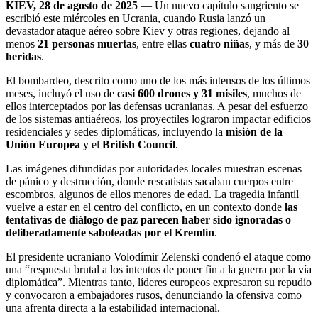
KIEV, 28 de agosto de 2025
— Un nuevo capítulo sangriento se
escribió este miércoles en Ucrania, cuando Rusia lanzó un
devastador ataque aéreo sobre Kiev y otras regiones, dejando al
menos
21 personas muertas
, entre ellas
cuatro niñas
, y más de
30
heridas
.
El bombardeo, descrito como uno de los más intensos de los últimos
meses, incluyó el uso de
casi 600 drones y 31 misiles
, muchos de
ellos interceptados por las defensas ucranianas. A pesar del esfuerzo
de los sistemas antiaéreos, los proyectiles lograron impactar edificios
residenciales y sedes diplomáticas, incluyendo la
misión de la
Unión Europea
y el
British Council
.
Las imágenes difundidas por autoridades locales muestran escenas
de pánico y destrucción, donde rescatistas sacaban cuerpos entre
escombros, algunos de ellos menores de edad. La tragedia infantil
vuelve a estar en el centro del conflicto, en un contexto donde
las
tentativas de diálogo de paz parecen haber sido ignoradas o
deliberadamente saboteadas por el Kremlin
.
El presidente ucraniano Volodímir Zelenski condenó el ataque como
una “respuesta brutal a los intentos de poner fin a la guerra por la vía
diplomática”. Mientras tanto, líderes europeos expresaron su repudio
y convocaron a embajadores rusos, denunciando la ofensiva como
una afrenta directa a la estabilidad internacional.