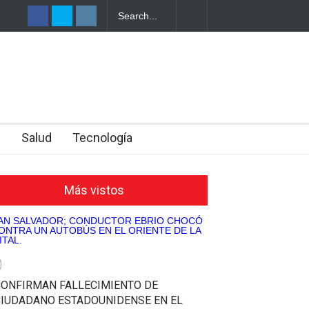
RISTAS SALVADOREÑOS REPORTA
CAPTURAN A TRES P
DRAS EN CARRETERA DE HONDURAS
ILÍCITO DE DROGAS E
n
Salud
Tecnología
Más vistos
0
CONFIRMAN FALLECIMIENTO DE
CIUDADANO ESTADOUNIDENSE EN EL