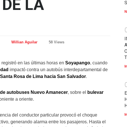
 DE LA
N
I
Willian Aguilar
58 Views
A
T
 registró en las últimas horas en
Soyapango
, cuando
I
edad
impactó contra un autobús interdepartamental de
Santa Rosa de Lima hacia San Salvador
.
l de autobuses Nuevo Amanecer
, sobre el
bulevar
E
oniente a oriente.
H
H
encia del conductor particular provocó el choque
I
ectivo, generando alarma entre los pasajeros. Hasta el