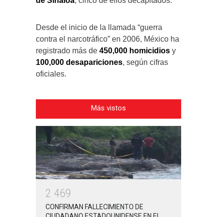
de Sinaloa
, cinco de ellos decapitados.
Desde el inicio de la llamada “guerra
contra el narcotráfico” en 2006, México ha
registrado más de
450,000 homicidios
y
100,000 desapariciones
, según cifras
oficiales.
Más vistos
2
4
6
9
CONFIRMAN FALLECIMIENTO DE
CIUDADANO ESTADOUNIDENSE EN EL