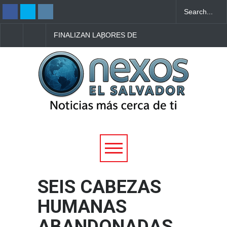
FINALIZAN LABORES DE
NUEVE PERSONAS
RECUPERACIÓN DE
MUEREN EN TIROTE
PERSONA QUE MURIÓ AL
DENTRO DE UNA
CAER A UN POZO EN
ESCUELA EN TAILAN
IZALCO
SEIS CABEZAS
HUMANAS
ABANDONADAS