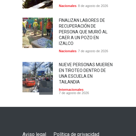
Nacionales
8 de agosto de 2026
FINALIZAN LABORES DE
RECUPERACIÓN DE
PERSONA QUE MURIÓ AL
CAER A UN POZO EN
IZALCO
Nacionales
7 de agosto de 2026
NUEVE PERSONAS MUEREN
EN TIROTEO DENTRO DE
UNA ESCUELA EN
TAILANDIA
Internacionales
7 de agosto de 2026
A LOS 97 AÑOS, BETTY
BROMAGE VUELVE A
ROMPER RÉCORD
GUINNESS SOBRE EL ALA
DE UN AVIÓN
Aviso legal
Política de privacidad