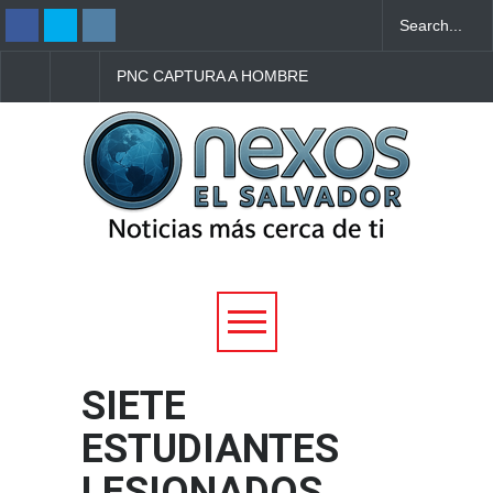
PNC CAPTURA A HOMBRE
PNC CAPTURA A HO
ACUSADO DE
CON PORCIONES DE
ACUCHILLAR A OTRO EN
METANFETAMINA EN
CANDELARIA, CUSCATLÁN
COLÓN, LA LIBERTA
SUR
OESTE
SIETE
ESTUDIANTES
LESIONADOS