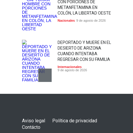
CON PORCIONES DE
METANFETAMINA EN
COLÓN, LA LIBERTAD OESTE
Nacionales
9 de agosto de 2026
DEPORTADO Y MUERE EN EL
DESIERTO DE ARIZONA
CUANDO INTENTABA
REGRESAR CON SU FAMILIA
Internacionales
9 de agosto de 2026
MUERE JORGE MESSI,
PADRE Y REPRESENTANTE
DE LIONEL MESSI, A LOS 68
AÑOS
Internacionales
Aviso legal
Política de privacidad
8 de agosto de 2026
Contácto