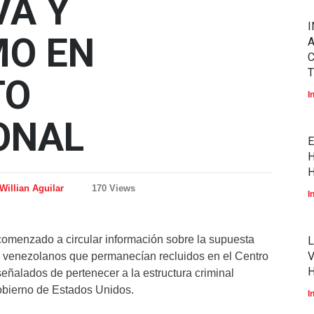
VA Y
I
MO EN
A
T
TO
I
ONAL
E
H
H
Willian Aguilar
170 Views
I
menzado a circular información sobre la supuesta
L
V
s venezolanos que permanecían recluidos en el Centro
eñalados de pertenecer a la estructura criminal
obierno de Estados Unidos.
I