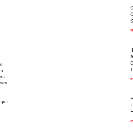
N
I
A
tó
T
un
era
I
tura
E
 que
H
H
I