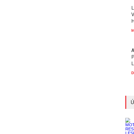
L
V
I
P
D
Ú