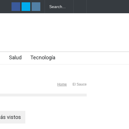
TRO DE UNA
n
Salud
Tecnología
Home
El Sauce
ás vistos