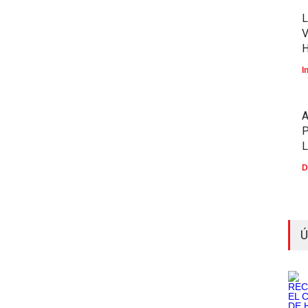
L
V
I
P
D
Ú