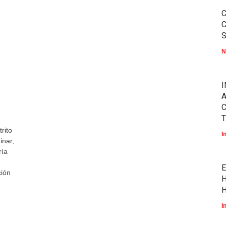
N
I
A
T
rito
I
inar,
ría
E
ción
H
H
I