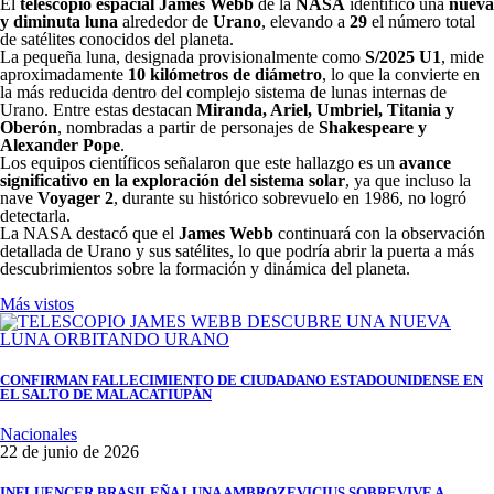
El
telescopio espacial James Webb
de la
NASA
identificó una
nueva
y diminuta luna
alrededor de
Urano
, elevando a
29
el número total
de satélites conocidos del planeta.
La pequeña luna, designada provisionalmente como
S/2025 U1
, mide
aproximadamente
10 kilómetros de diámetro
, lo que la convierte en
la más reducida dentro del complejo sistema de lunas internas de
Urano. Entre estas destacan
Miranda, Ariel, Umbriel, Titania y
Oberón
, nombradas a partir de personajes de
Shakespeare y
Alexander Pope
.
Los equipos científicos señalaron que este hallazgo es un
avance
significativo en la exploración del sistema solar
, ya que incluso la
nave
Voyager 2
, durante su histórico sobrevuelo en 1986, no logró
detectarla.
La NASA destacó que el
James Webb
continuará con la observación
detallada de Urano y sus satélites, lo que podría abrir la puerta a más
descubrimientos sobre la formación y dinámica del planeta.
Más vistos
CONFIRMAN FALLECIMIENTO DE CIUDADANO ESTADOUNIDENSE EN
EL SALTO DE MALACATIUPÁN
Nacionales
22 de junio de 2026
INFLUENCER BRASILEÑA LUNA AMBROZEVICIUS SOBREVIVE A