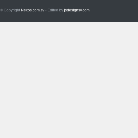
© Copyright
Nexos.com.sv
- Edited by
jsdesignsv.com