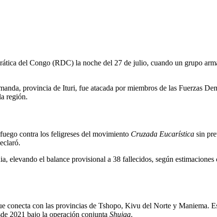
ática del Congo (RDC) la noche del 27 de julio, cuando un grupo armado
anda, provincia de Ituri, fue atacada por miembros de las Fuerzas Demo
a región.
fuego contra los feligreses del movimiento
Cruzada Eucarística
sin pre
eclaró.
ia, elevando el balance provisional a 38 fallecidos, según estimaciones
que conecta con las provincias de Tshopo, Kivu del Norte y Maniema. Es
sde 2021 bajo la operación conjunta
Shujaa
.