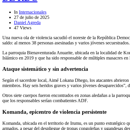
In
Internacionales
27 de julio de 2025
Daniel Agreda
47 Views
Una nueva ola de violencia sacudió el noreste de la República Democr
saldo: al menos 38 personas asesinadas y varios jóvenes secuestrados.
La parroquia Bienaventurada Anuarite, ubicada en la localidad de Kom
Islámico en 2019 y que ha sido responsable de múltiples masacres en l
Ataque sistemático y sin advertencia
Según el sacerdote local, Aimé Lokana Dhego, los atacantes abrieron 
miembros. Hay seis heridos graves y varios jóvenes desaparecidos”, d
Otros siete cuerpos fueron encontrados en zonas aledañas a la parroqu
que los responsables serían combatientes ADF.
Komanda, epicentro de violencia persistente
Komanda, ubicada en el territorio de Irumu, es un punto estratégico 
armados, a pesar del despliegue de tropas congoleñas y ugandesas de