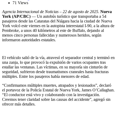
71 Views
Agencia Internacional de Noticias – 22 de agosto de 2025
.
Nueva
York (AP/CBC)
— Un autobús turístico que transportaba a 54
pasajeros desde las Cataratas del Niágara hacia la ciudad de Nueva
York volcó este viernes en la autopista interestatal I-90, a la altura de
Pembroke, a unos 40 kilómetros al este de Buffalo, dejando al
menos cinco personas fallecidas y numerosos heridos, según
informaron autoridades estatales.
El vehículo salió de la vía, atravesó el separador central y terminó en
una zanja, lo que provocó la expulsión de varios ocupantes tras
estallar las ventanas. Las víctimas, en su mayoría sin cinturón de
seguridad, sufrieron desde traumatismos craneales hasta fracturas
múltiples. Entre los pasajeros había menores de edad.
“Confirmamos múltiples muertes, atrapados y lesionados”, declaró
el portavoz de la Policía Estatal de Nueva York, James O’Callaghan.
“El conductor está vivo y colaborando con la investigación.
Creemos tener claridad sobre las causas del accidente”, agregó sin
ofrecer más detalles.