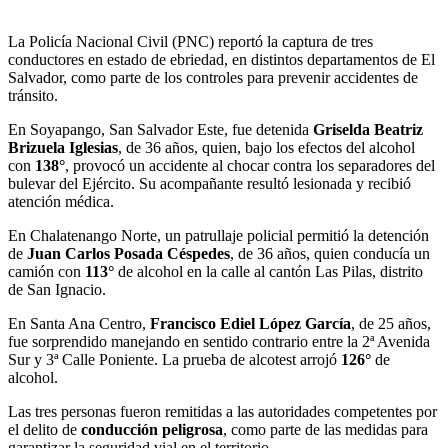
La Policía Nacional Civil (PNC) reportó la captura de tres
conductores en estado de ebriedad, en distintos departamentos de El
Salvador, como parte de los controles para prevenir accidentes de
tránsito.
En Soyapango, San Salvador Este, fue detenida
Griselda Beatriz
Brizuela Iglesias
, de 36 años, quien, bajo los efectos del alcohol
con
138°
, provocó un accidente al chocar contra los separadores del
bulevar del Ejército. Su acompañante resultó lesionada y recibió
atención médica.
En Chalatenango Norte, un patrullaje policial permitió la detención
de
Juan Carlos Posada Céspedes
, de 36 años, quien conducía un
camión con
113°
de alcohol en la calle al cantón Las Pilas, distrito
de San Ignacio.
En Santa Ana Centro,
Francisco Ediel López García
, de 25 años,
fue sorprendido manejando en sentido contrario entre la 2ª Avenida
Sur y 3ª Calle Poniente. La prueba de alcotest arrojó
126°
de
alcohol.
Las tres personas fueron remitidas a las autoridades competentes por
el delito de
conducción peligrosa
, como parte de las medidas para
garantizar la seguridad vial en el territorio.