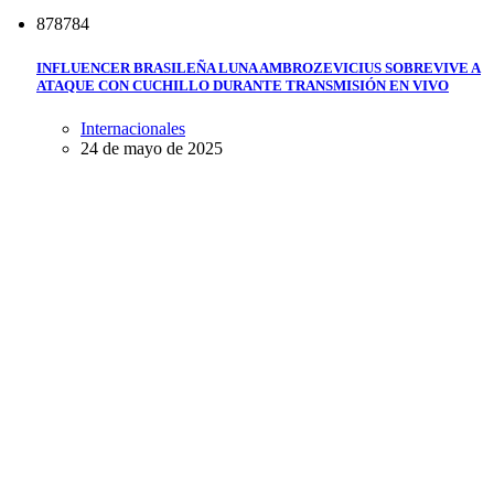
8
7
8
7
8
4
INFLUENCER BRASILEÑA LUNA AMBROZEVICIUS SOBREVIVE A
ATAQUE CON CUCHILLO DURANTE TRANSMISIÓN EN VIVO
Internacionales
24 de mayo de 2025