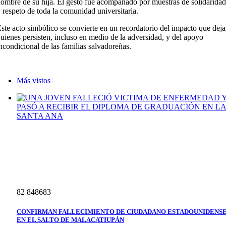
ombre de su hija. El gesto fue acompañado por muestras de solidaridad
 respeto de toda la comunidad universitaria.
ste acto simbólico se convierte en un recordatorio del impacto que dej
uienes persisten, incluso en medio de la adversidad, y del apoyo
ncondicional de las familias salvadoreñas.
Más vistos
8
2
8
4
8
6
8
3
CONFIRMAN FALLECIMIENTO DE CIUDADANO ESTADOUNIDENS
EN EL SALTO DE MALACATIUPÁN