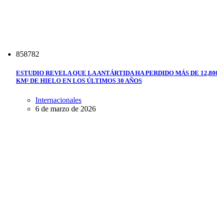
8
5
8
7
8
2
ESTUDIO REVELA QUE LA ANTÁRTIDA HA PERDIDO MÁS DE 12,80
KM² DE HIELO EN LOS ÚLTIMOS 30 AÑOS
Internacionales
6 de marzo de 2026