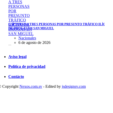
CAPTURAN A TRES PERSONAS POR PRESUNTO TRÁFICO ILÍCITO
DE DROGAS EN SAN MIGUEL
Nacionales
6 de agosto de 2026
Aviso legal
Política de privacidad
Contácto
ATAQUE ARMADO EN CASA DE PLAYA DEJA TRES FALLECIDOS Y
UN HERIDO EN HONDURAS
© Copyright
Nexos.com.sv
- Edited by
jsdesignsv.com
Internacionales
6 de agosto de 2026