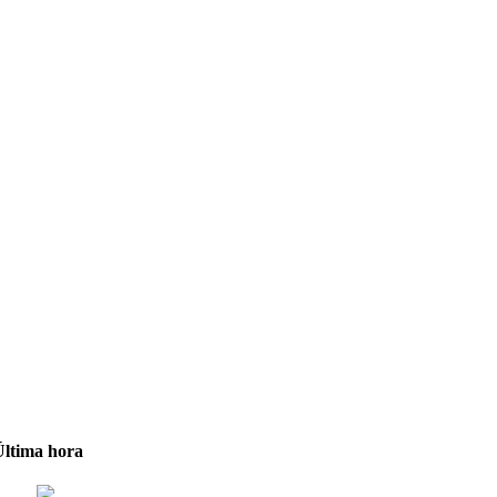
Última hora