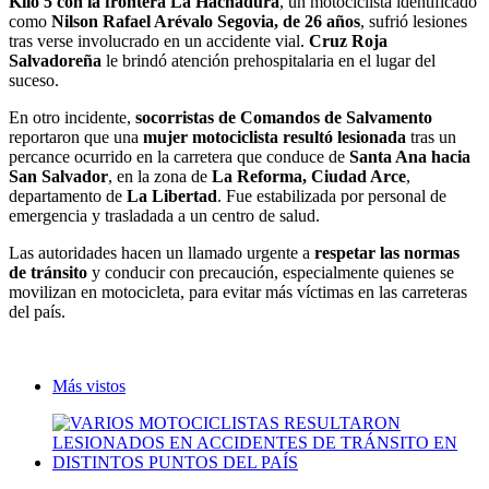
Kilo 5 con la frontera La Hachadura
, un motociclista identificado
como
Nilson Rafael Arévalo Segovia, de 26 años
, sufrió lesiones
tras verse involucrado en un accidente vial.
Cruz Roja
Salvadoreña
le brindó atención prehospitalaria en el lugar del
suceso.
En otro incidente,
socorristas de Comandos de Salvamento
reportaron que una
mujer motociclista resultó lesionada
tras un
percance ocurrido en la carretera que conduce de
Santa Ana hacia
San Salvador
, en la zona de
La Reforma, Ciudad Arce
,
departamento de
La Libertad
. Fue estabilizada por personal de
emergencia y trasladada a un centro de salud.
Las autoridades hacen un llamado urgente a
respetar las normas
de tránsito
y conducir con precaución, especialmente quienes se
movilizan en motocicleta, para evitar más víctimas en las carreteras
del país.
Más vistos