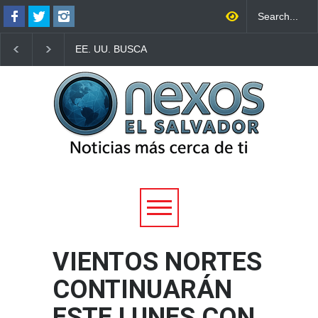
EE. UU. BUSCA
TRUMP FIRMA NUEV
LOCALIZAR A MIGRANTES
ORDEN EJECUTIVA P
DEPORTADOS PARA
INTENTAR LIMITAR L
COBRAR MULTAS
CIUDADANÍA POR
MIGRATORIAS
NACIMIENTO EN CA
PENDIENTES
ESPECÍFICOS
VIENTOS NORTES
CONTINUARÁN
ESTE LUNES CON