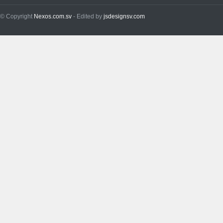
© Copyright
Nexos.com.sv
- Edited by
jsdesignsv.com