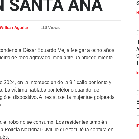
N SANTA ANA
N
Willian Aguilar
110 Views
I
A
condenó a César Eduardo Mejía Melgar a ocho años
 delito de robo agravado, mediante un procedimiento
T
I
e 2024, en la intersección de la 9.ª calle poniente y
na. La víctima hablaba por teléfono cuando fue
ió el dispositivo. Al resistirse, la mujer fue golpeada
E
.
H
H
os, el robo no se consumó. Los residentes también
I
 Policía Nacional Civil, lo que facilitó la captura en
ués.