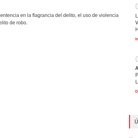
ntencia en la flagrancia del delito, el uso de violencia
L
V
elito de robo.
I
P
D
Ú