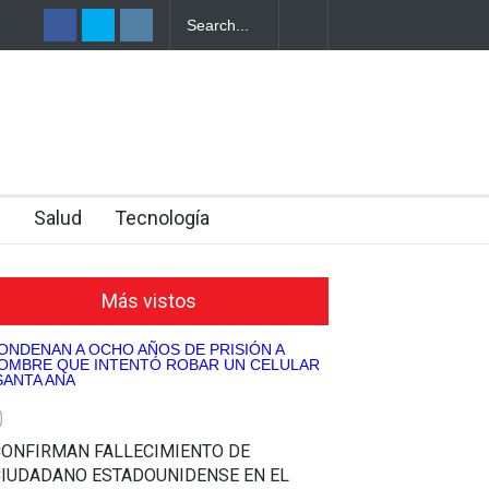
OMBIA ACUSA A MUJER DE PLANEAR EL
INFLUENCER MEXICA
A JOVEN PARA APODERARSE DE SU
EN VIVO TRAS ATAQU
n
Salud
Tecnología
Más vistos
0
CONFIRMAN FALLECIMIENTO DE
CIUDADANO ESTADOUNIDENSE EN EL