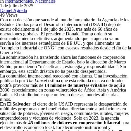
In
Internacionales
,
Nacionales
1 de julio de 2025
Daniel Agreda
49 Views
Con una decisión que sacude al mundo humanitario, la Agencia de los
Estados Unidos para el Desarrollo Internacional (USAID) dejó de
existir oficialmente el 1 de julio de 2025, tras más de 60 años de
operaciones globales. El presidente Donald Trump ordenó su
desmantelamiento definitivo, argumentando que la agencia ya no
servía a los intereses estratégicos de EE.UU. y que alimentaba un
“complejo industrial de ONG” con escasos resultados desde el fin de la
Guerra Fría.
La administración ha transferido ahora las funciones de cooperación
internacional al Departamento de Estado, bajo la dirección de Marco
Rubio, prometiendo “más eficacia, estrategia y responsabilidad”. Sin
embargo, esta acción drástica no ha pasado desapercibida.
La comunidad internacional reaccionó con alarma. Una investigación
publicada por
The Lancet
estima que esta retirada masiva de fondos
podría provocar más de
14 millones de muertes evitables
de aquí a
2030, especialmente en zonas vulnerables de África, Asia y América
Latina. El estudio indica que un tercio de esas muertes afectaría a
niños.
En El Salvador
, el cierre de la USAID representa la desaparición de
múltiples programas que beneficiaban directamente a poblaciones en
situación de pobreza, jóvenes en riesgo, comunidades rurales, mujeres
emprendedoras y víctimas de violencia. Solo en 2023, la agencia
ejecutó más de
45 millones de dólares en cooperación bilateral
para
el desarrollo económico local, fortalecimiento institucional y