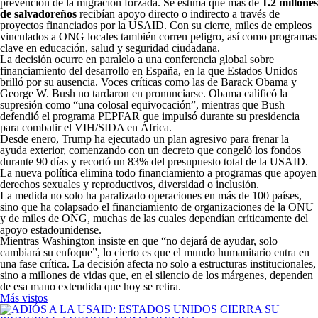
prevención de la migración forzada. Se estima que más de
1.2 millones
de salvadoreños
recibían apoyo directo o indirecto a través de
proyectos financiados por la USAID. Con su cierre, miles de empleos
vinculados a ONG locales también corren peligro, así como programas
clave en educación, salud y seguridad ciudadana.
La decisión ocurre en paralelo a una conferencia global sobre
financiamiento del desarrollo en España, en la que Estados Unidos
brilló por su ausencia. Voces críticas como las de Barack Obama y
George W. Bush no tardaron en pronunciarse. Obama calificó la
supresión como “una colosal equivocación”, mientras que Bush
defendió el programa PEPFAR que impulsó durante su presidencia
para combatir el VIH/SIDA en África.
Desde enero, Trump ha ejecutado un plan agresivo para frenar la
ayuda exterior, comenzando con un decreto que congeló los fondos
durante 90 días y recortó un 83% del presupuesto total de la USAID.
La nueva política elimina todo financiamiento a programas que apoyen
derechos sexuales y reproductivos, diversidad o inclusión.
La medida no solo ha paralizado operaciones en más de 100 países,
sino que ha colapsado el financiamiento de organizaciones de la ONU
y de miles de ONG, muchas de las cuales dependían críticamente del
apoyo estadounidense.
Mientras Washington insiste en que “no dejará de ayudar, solo
cambiará su enfoque”, lo cierto es que el mundo humanitario entra en
una fase crítica. La decisión afecta no solo a estructuras institucionales,
sino a millones de vidas que, en el silencio de los márgenes, dependen
de esa mano extendida que hoy se retira.
Más vistos