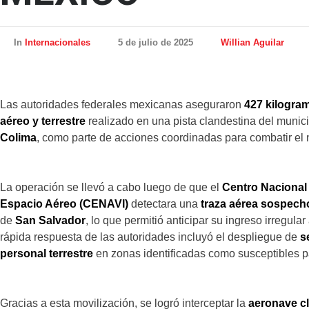
In
Internacionales
5 de julio de 2025
Willian Aguilar
Las autoridades federales mexicanas aseguraron
427 kilogra
aéreo y terrestre
realizado en una pista clandestina del munic
Colima
, como parte de acciones coordinadas para combatir el n
La operación se llevó a cabo luego de que el
Centro Nacional 
Espacio Aéreo (CENAVI)
detectara una
traza aérea sospech
de
San Salvador
, lo que permitió anticipar su ingreso irregul
rápida respuesta de las autoridades incluyó el despliegue de
s
personal terrestre
en zonas identificadas como susceptibles pa
Gracias a esta movilización, se logró interceptar la
aeronave c