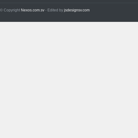
© Copyright
Nexos.com.sv
- Edited by
jsdesignsv.com